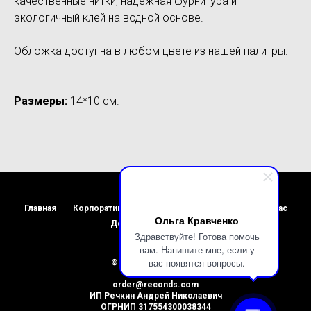
качественные нитки, надежная фурнитура и
экологичный клей на водной основе.
Обложка доступна в любом цвете из нашей палитры.
Размеры:
14*10 см.
Главная
Корпоративным клиентам
Портфолио
О нас
Ольга Кравченко
Доставка
ОптЛист
Здравствуйте! Готова помочь
вам. Напишите мне, если у
вас появятся вопросы.
© 2015-2026 Reconds
+7 999 459 2202
order@reconds.com
ИП Речкин Андрей Николаевич
ОГРНИП 317554300038344