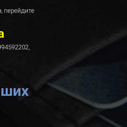
, перейдите
a
994592202,
аших