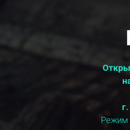
Откры
н
г
Режим р