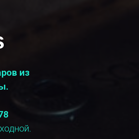
s
ров из
ы.
78
ыходной.