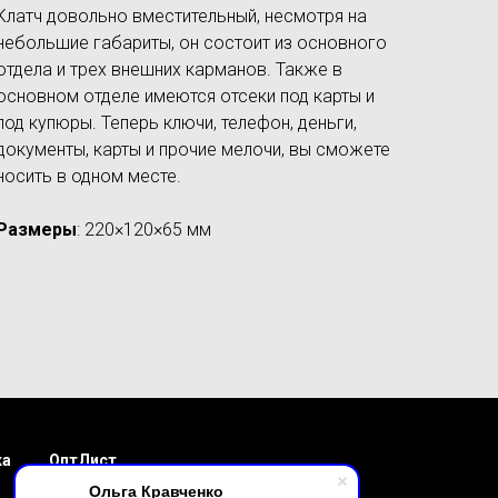
Клатч довольно вместительный, несмотря на
небольшие габариты, он состоит из основного
отдела и трех внешних карманов. Также в
основном отделе имеются отсеки под карты и
под купюры. Теперь ключи, телефон, деньги,
документы, карты и прочие мелочи, вы сможете
носить в одном месте.
Размеры
: 220×120×65 мм
ка
ОптЛист
Ольга Кравченко