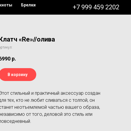
кноты
Брелки
+7 999 459 2202
Клатч «Re»//олива
артикул:
6990
р.
В корзину
Этот стильный и практичный аксессуар создан
для тех, кто не любит сливаться с толпой, он
станет неотъемлемой частью вашего образа,
независимо от того, деловой это стиль или
повседневный.